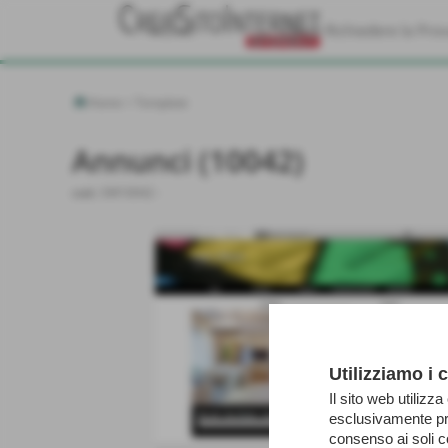
Home
Come Richiedere la Pro
Home
>
Template
Annunci (10042)
cod.:
SW10042
-
Utilizziamo i 
Il sito web utilizza
esclusivamente pre
consenso ai soli c