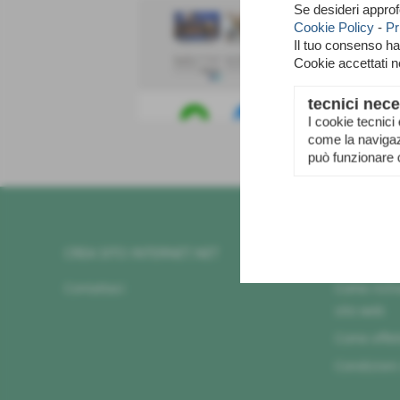
Se desideri approf
Cookie Policy
-
Pr
Il tuo consenso h
Cookie accettati 
tecnici nece
I cookie tecnici
come la navigazi
GUARDA IL DEMO
può funzionare 
CREA SITO INTERNET.NET
INFO UTIL
Contattaci
Come richi
sito web
Come effe
Condizioni 