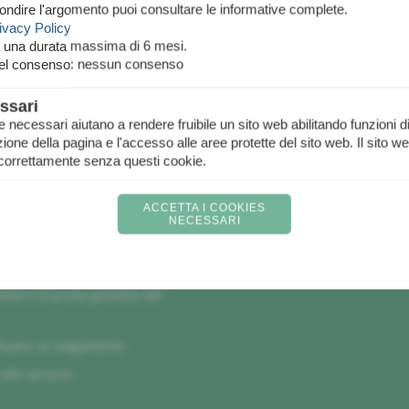
ondire l'argomento puoi consultare le informative complete.
ivacy Policy
a una durata massima di 6 mesi.
nel consenso: nessun consenso
ssari
 e necessari aiutano a rendere fruibile un sito web abilitando funzioni d
one della pagina e l'accesso alle aree protette del sito web. Il sito w
PROVA
ACQUISTA
correttamente senza questi cookie.
ACCETTA I COOKIES
NECESSARI
I
edere la prova gratuita del
ttuare un pagamento
del servizio