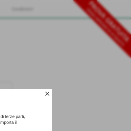
PROVA GRATUIT
Condizioni
SENZA IMPEGNO DI ACQUISTO
close
di terze parti,
mporta il