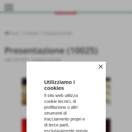
menu
Home
>
Template
>
Template aziende
Presentazione (10025)
cod.:
SW10025
-
Template aziende
close
Utilizziamo i
cookies
Il sito web utilizza
cookie tecnici, di
profilazione o altri
strumenti di
tracciamento propri e
di terze parti,
esclusivamente previa