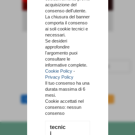
acquisizione del
consenso dell'utente.
La chiusura del banner
comporta il consenso
ai soli cookie tecnici e
necessari.
Se desideri
approfondire
l'argomento puoi
consultare le
informative complete.
€ 199,00
Cookie Policy
-
iva esc.
Privacy Policy
Il tuo consenso ha una
durata massima di 6
mesi.
GUARDA IL DEMO
PROVA
Cookie accettati nel
consenso: nessun
ACQUISTA
consenso
tecnic
i